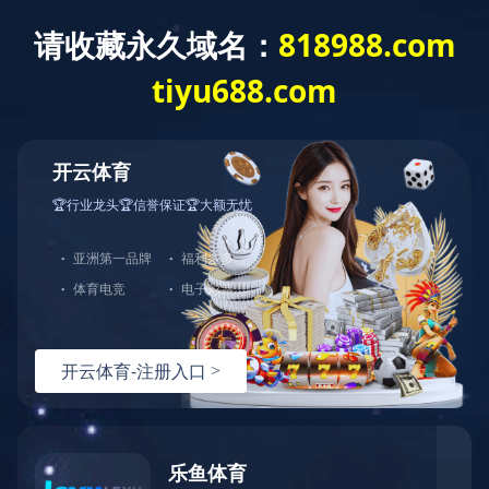
首页
关于我们
公司简介
企业文化
资质证书
组织架构
厂房环境
实力展示
生产设备
检测设备
合作客户
产品中心
铸铜