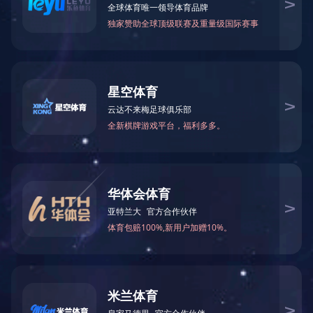
铸铁
球罣
乐动官方网站
高速冲床配件
新闻中心
公司新闻
行业资讯
人才招聘
乐动ledong(中国)
服务热线：0752-3560386
首页
关于我们
公司简介
企业文化